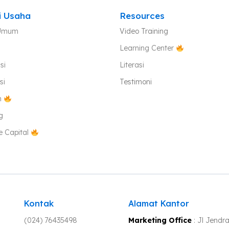
i Usaha
Resources
Umum
Video Training
Learning Center
si
Literasi
si
Testimoni
h
g
e Capital
Kontak
Alamat Kantor
(024) 76435498
Marketing Office
: Jl Jendr