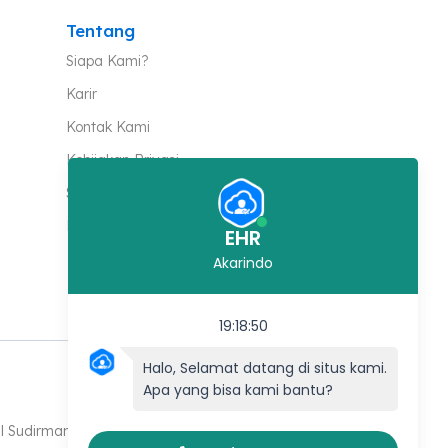
Tentang
Siapa Kami?
Karir
Kontak Kami
Kebijakan Privasi
Syarat & Ketentuan
Keamanan
EHR
Akarindo
19:18:50
Halo, Selamat datang di situs kami.
Apa yang bisa kami bantu?
al Sudirman No 354, Semarang Barat