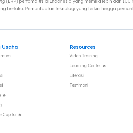
ing
(ERP) pertama #1 di Indonesia yang memiliki lebih dari 100
ng berlaku. Pemanfaatan teknologi yang terkini hingga pema
i Usaha
Resources
Umum
Video Training
Learning Center
🔥
si
Literasi
si
Testimoni
h 🔥
g
e Capital 🔥