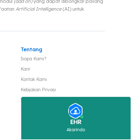
 modul
(add on)
yang dapat dibongkar pasang
nfaatan
Artificial Intelligence
(AI) untuk
Tentang
Siapa Kami?
Karir
Kontak Kami
Kebijakan Privasi
Syarat & Ketentuan
Keamanan
EHR
Akarindo