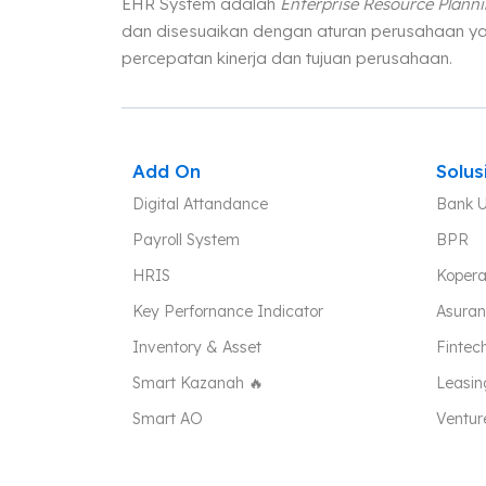
EHR System adalah
Enterprise Resource Plann
dan disesuaikan dengan aturan perusahaan ya
percepatan kinerja dan tujuan perusahaan.
Add On
Solus
Digital Attandance
Bank 
Payroll System
BPR
HRIS
Kopera
Key Perfornance Indicator
Asuran
Inventory & Asset
Fintec
Smart Kazanah 🔥
Leasin
Smart AO
Ventur