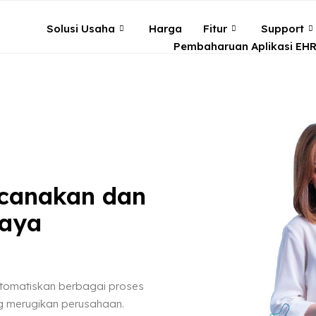
Solusi Usaha
Harga
Fitur
Support
Pembaharuan Aplikasi EH
ncanakan dan
daya
otomatiskan berbagai proses
 merugikan perusahaan.