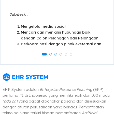
Jobdesk :
Mengelola media sosial
Mencari dan menjalin hubungan baik
dengan Calon Pelanggan dan Pelanggan
Berkoordinasi dengan pihak eksternal dan
internal terkait produk yang dipesan oleh
pelanggan
Memperluas wilayah pemasaran ekspor
produk perusahaan.
Meningkatkan kuantitas penjualan produk
perusahaan secara berkelanjutan
Membuat laporan pencapaian target
EHR System adalah
Enterprise Resource Planning
(ERP)
secara berkala
pertama #1 di Indonesia yang memiliki lebih dari 100 modul
(add on)
yang dapat dibongkar pasang dan disesuaikan
dengan aturan perusahaan yang berlaku. Pemanfaatan
teknologi yang terkini hingga pemanfaatan
Artificial