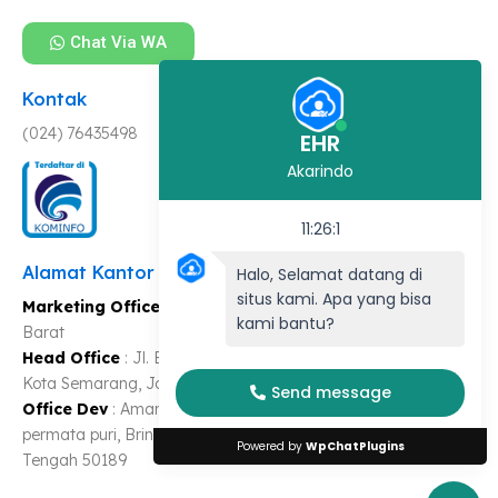
Chat Via WA
Kontak
(024) 76435498
EHR
Akarindo
11:26:1
Alamat Kantor
Halo, Selamat datang di
situs kami. Apa yang bisa
Marketing Office
: Jl Jendral Sudirman No 354, Semarang
kami bantu?
Barat
Head Office
: Jl. Bukit Limau VIII, Bringin, Kec. Ngaliyan,
Kota Semarang, Jawa Tengah 50189
Send message
Office Dev
: Amarta View 12 Floor komplek perumahan
permata puri, Bringin, Kec. Ngaliyan, Kota Semarang, Jawa
Powered by
WpChatPlugins
Tengah 50189