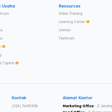
i Usaha
Resources
Umum
Video Training
Learning Center
si
Literasi
si
Testimoni
h
g
e Capital
Kontak
Alamat Kantor
(024) 76435498
Marketing Office
: Jl Jendr