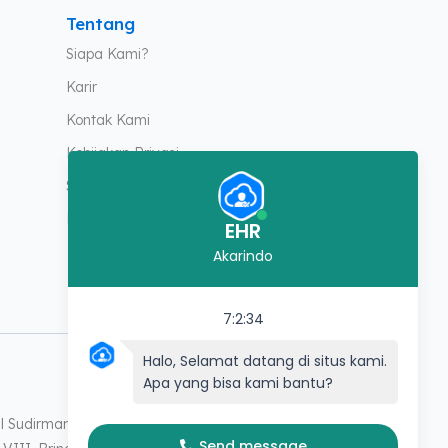
Tentang
Siapa Kami?
Karir
Kontak Kami
Kebijakan Privasi
Syarat & Ketentuan
Keamanan
EHR
Akarindo
7:2:34
Halo, Selamat datang di situs kami.
Apa yang bisa kami bantu?
al Sudirman No 354, Semarang Barat
Send message